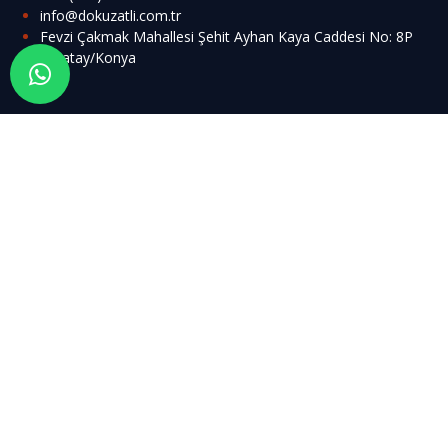
info@dokuzatli.com.tr
Fevzi Çakmak Mahallesi Şehit Ayhan Kaya Caddesi No: 8P
Karatay/Konya
FA
AL
R
T ALANLARI
EDYA
i Araç Tasarımı ve Yedek Parça
 Panelden Film Platosu Yapımı
ber Ürün Çalışmaları
on Eğitim Helikopteri
ra İnsansız Helikopter
ı Araç